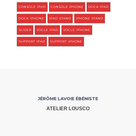
CONSOLE IPAD
CONSOLE IPHONE
DOCK IPAD
DOCK IPHONE
IPAD STAND
IPHONE STAND
SLIDER
SOCLE IPAD
SOCLE IPHONE
SUPPORT IPAD
SUPPORT IPHONE
JÉRÔME LAVOIE ÉBÉNISTE
ATELIER LOUSCO