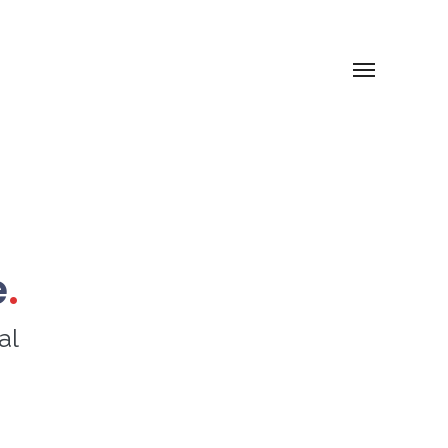
e
.
al